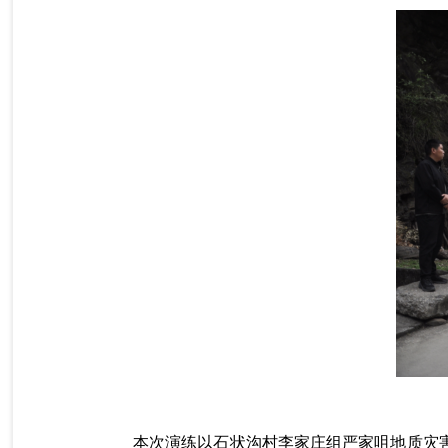
本次演练以石状沟村李家庄组严家咀地质灾