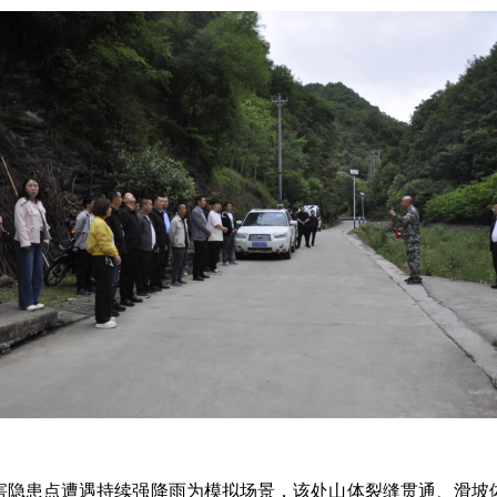
害隐患点遭遇持续强降雨为模拟场景，该处山体裂缝贯通、滑坡