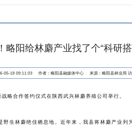
！略阳给林麝产业找了个“科研搭
05-18 09:11:03
作者：
略阳县融媒体中心
来源：
略阳县林业局
访
所
战略合作
签约仪式在陕西武兴林麝养殖公司
举行。
是野生林麝绝佳栖息地。
近年来，我县将林麝产业列