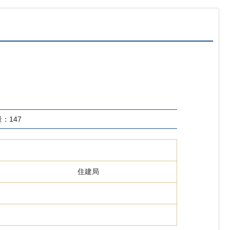
量：
147
住建局