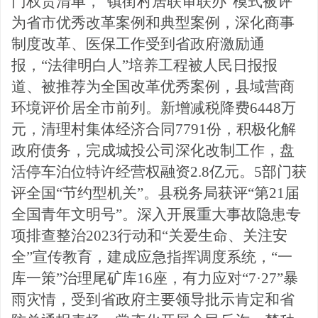
门权责清单，“
镇街村居联审联办
”模式被评
为省市优秀改革案例和典型案例，深化商事
制度改革、医保工作受到省政府激励通
报，“法律明白人”培养工程被人民日报报
道、被推荐为全国改革优秀案例，县域营商
环境评价居全市前列。新增减税降费6448万
元，清理村集体经济合同7791份，积极化解
政府债务，完成城投公司深化改制工作，盘
活停车泊位特许经营权融资2.8亿元。5部门获
评全国“节约型机关”。县税务局获评“第21届
全国青年文明号”。深入开展重大事故隐患专
项排查整治2023行动和“关爱生命、关注安
全”宣传教育，建成应急指挥调度系统，“一
库一策”治理尾矿库16座，有力应对“7·
27”暴
雨灾情，受到省政府主要领导批示肯定和省