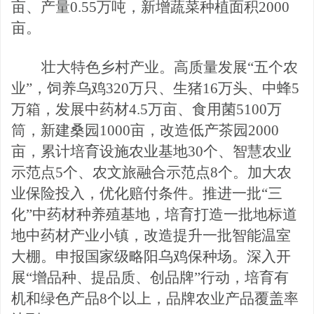
亩、产量0.55万吨，新增蔬菜种植面积20
00
亩。
壮大特色乡村产业。高质量发展
“五个农
业”，饲养乌鸡320万只、生猪16万头、中蜂5
万箱，发展中药材4.5万亩、食用菌5100万
筒，新建桑园1000亩，改造低产茶园2000
亩，累计培育设施农业基地30个、智慧农业
示范点5个、
农文旅融合
示范点
8个。加大农
业保险投入，优化赔付条件。推
进一批
“三
化”中药材种养殖基地，培育打造一批地标道
地中药材产业小镇，改造提升一批智能温室
大棚。申报国家级略阳乌鸡保种场。深入开
展“增品种、提品质、创品牌”行动，培育有
机和绿色产品8个以上，品牌农业产品覆盖率