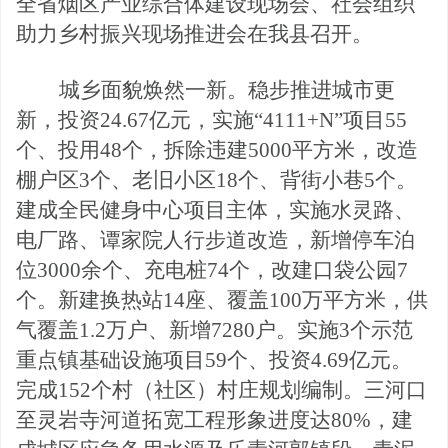
全省烟区产业综合体建设现场会、社会组织
助力乡村振兴现场推进会在我县召开。
城乡面貌焕然一新。
稳步推进城市更
新，投资
24.6
7亿元，实施“4111+N”项目55
个、投用48个，拆除违建5
000平方米，改造
棚户区3个、老旧小区18个、背街小巷5个。
建成全民健身中心项目主体，实施水灵路、
电厂路、谭家院
人行步道改造，新增停车泊
位
3000余个、充电桩74个，改建口袋公园7
个。新建换热站14座、覆盖100万平方米，供
气覆盖1.
2万户、新增7280户。实施3个示范
重点镇基础设施项目59个、投资4.69亿元。
完成152个村（社区）村庄规划编制。三河
口
至灵岩寺河道拓宽工程形象进度达
80%，建