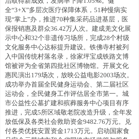
治取得新成效，发病率下降1.05‰。健
全“3+X”多层
次医疗保障体系，
51种慢病实
现“掌上”办，推进70种集采药品进基层，医
保报销惠及群众36.42万人次。建成羌文化展
示中心和32个非遗传习场所，完成28个村级
文化服务中心达标提升建设。铁佛寺
村被列
入中国传统村落名录，徐家坪宝成铁路文博
馆
被评为全省第四批社区博物馆。开展文化
惠民演出
179场次，放映公益电影2003场次。
成功举办首届全民健身运动会、第二届社区
运
动会，全民健身工作评估居全市第一。城
市公益性公墓扩建和殡葬服务中心项目有序
推进，完成
5所区域敬老院改造升级，全年发
放低保及各类社会救助资金9482.76万元。兑
付各类优抚安置资金1713万元。启动国家食