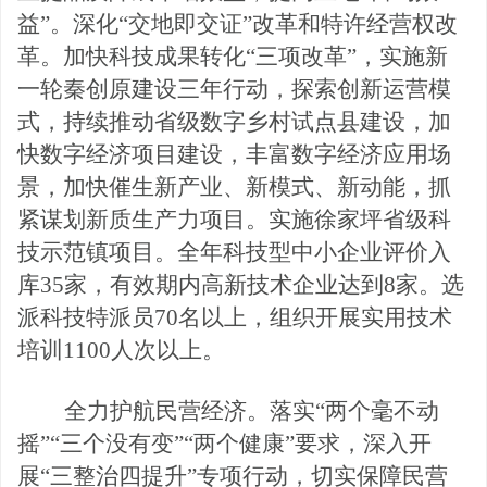
益”。深化“交地即交证
”改革和特许经营权改
革。加快科技成果转化“三项改革”，实
施新
一轮秦创原建设三年行动，探索创新运营模
式，持续推动省级数字乡村试点县建设，加
快数字经济项目建设，丰富
数字经济应用场
景，加快催生新产业、新模式、新动能，抓
紧谋划新质生产力项目。实施徐家坪省级科
技示范镇项目。全年科技型中小企业评价入
库
35家，有效期内高新技术企业达到8家。选
派科技特派
员
70名以上，组织开展实用技术
培训1100人次以上。
全力护航民营经济。落实
“两个毫不动
摇”“三个
没有变
”“两个健康”要求，深入开
展“三整治四提升”专项行动，切实保障民营