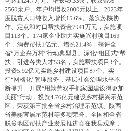
均达到24.7万元、增长49.33%，联农带农
2560余户、年户均
增收
2000元以上。2023年
度脱贫人口纯收入增长15.6%。落实苏陕协
作、定点和对口帮扶资金7941万元，实施项
目113个。174家企业助力实施兴村项目169
个，消费帮扶1亿元、增长21.4%，获评全
省“万企兴万村”行动典型县。深化“组团式”帮
扶，引进各类
人才
53名，实施帮扶项目3个。
投资5.92亿元实施乡村建设项目87个
。实
行
“网格化”管理服务，基层社会治理水平不
断提升。开
展
“用勤劳双手把家园建设得更加
美丽”行动，投资4.76亿元建设乡村振兴示范
区，荣获第三批全省乡村治理示范镇、陕西
省美丽宜居示范村等多项荣誉。全国和全省
脱贫地区帮扶产业发展推进会在我县观摩，