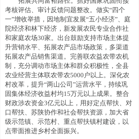
拓展共同富裕路径。抓好国家巩固衔接
考核评估、审计反馈问题整改。做实
“四个
一”增收举措，因地制宜发
展
“五小经济”、庭
院经济和林下经济，新发展农民专业合作社
和家庭农场30家。出台鼓励支持市场主体提
升营销水平、拓展农产品市场政策，多渠道
拓展农产品销售渠道。完善联农益农带农机
制，充分调动市场主体和群众积极性，全县
农业经营主体联农带农5000户以上。深化农
村改革，提升“两山公司”运营水平，持续巩
固集体经济收益村均15万元以上成果。整合
财政涉农
资金
3亿元以上，用好定点帮扶、对
口帮扶、苏陕协作和社会帮扶资源，加大省
级示范镇、示范村、重点帮扶镇村建设，以
点带面推进乡村全面振兴。