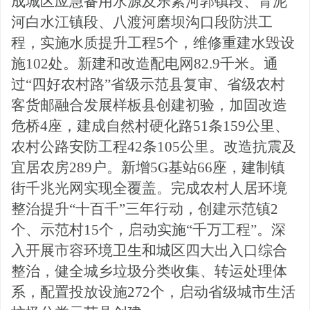
成城区应急备用水源及乐素河郭镇段、青泥
河白水江镇段、八渡河磨坝沟口段防洪工
程，实施水质提升工程5个，维修重建水毁设
施102处。新建和改造配
电网
82.9千米。通
过“四好农村路”省级示范县复审、省级农村
客货邮融合发展样板县创建初验，加固改造
危桥4座，建成自
然村硬化路
51条159公里、
农村公路安防工程42条105公里。改造抗震及
宜居农房289户。新增5G基站66座，建制镇
街
千兆光网实现全覆盖。完成农村人居环境
整治提升
“十百千”三年行动，创建
示范镇
2
个、示范村15个，启动实施“千万工程”。深
入开展市容环境卫生和城区四大出入口综合
整治，健全城乡垃圾分类收集、转运处理体
系，配置投放设施272个，启动省级城市生活