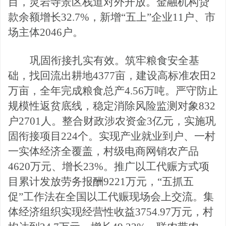
目，灵岩寺景区栈道对外开放。金融机构贷
款余额增长
32.7%，新增“五上”企业11户、市
场主体2046户。
巩固衔接扎实有效。
筑牢粮食安全基
础，找回流出耕地
4377亩，建设高标准农田2
万亩，全年完成粮食总产4.56万吨。严守防止
规模性返贫底线，稳定消除风险监测对象832
户2701人。整合财政涉农资金3亿元，实施巩
固衔接项目224个。实现产业就业到户、一村
一实体经济全覆盖，村级电商网
销农产品
4620万元、增长23%。推广以工代赈方式项
目累计发放劳务报酬9221万元，“五抓五
促”工作法在全国以工代赈现场会上交
流。集
体经济组织实现经营性收益
3754.97万元，村