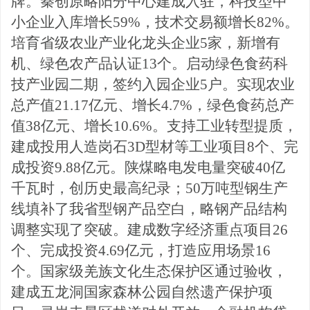
牌。秦创原略阳分中心建成入驻，科技型中
小企业入库增长59%，技术交易额
增长
82%。
培育省级农业产业化龙头企业5家
，新增有
机、绿色农产品认证
13个。启动绿色食药科
技产业园二期，签约入园企业5户。实现农业
总产值21.17亿元、增长4.7%，绿色食药总产
值38亿元、增长10.6%。支持工业转型提质，
建成投用人造岗石3D型材等工业项目8个、完
成投资9.88亿元。陕煤略电发电量突破40亿
千瓦时，创历史最高纪录；50万吨型钢生产
线填补了我省型钢产品空白，略钢产品结构
调整实现了突破。建成数字
经济重点项目
26
个、完成投资4.69亿元，打造应用场景16
个。国
家级羌族文化生态保护区通过验收，
建成五龙洞国家森
林公园自然遗产保护项