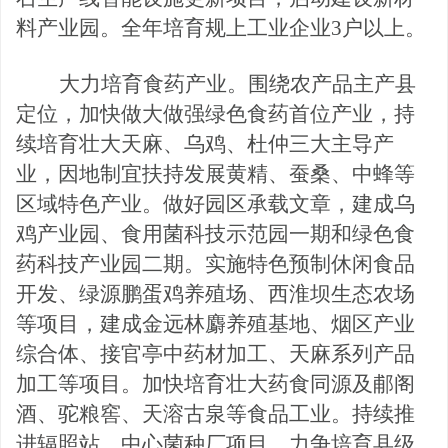
料产业园。全年培育规上工业企业3户以上。
大力培育食药产业。围绕农产品主产县
定位，加快做大做强绿色食药首位产业，持
续培育壮大天麻、乌
鸡、杜仲三大主导产
业，因地制宜扶持发展黄精、蚕桑、中蜂等
区域特色产业。做好园区承载文章，建成乌
鸡产业园、食用菌科技示范园一期
和绿色食
药科技产业园二期。实施特色预制休闲食品
开发、绿源鹏蛋鸡养殖场、西淮坝生态农场
等项目，建成金远林麝养殖基地、烟区产业
综合体、接官亭中药材加工、天麻系列产品
加工等项目。加快培育壮大药食同源及郙阁
酒、驼粮窖、天溶古泉等食品工业。
持续推
进辐照站、中心菌种厂项目。力争培育县级