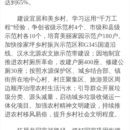
达到65%。
建设宜居和美乡村。学习运用
“千万工
程”经验，争创省级示范村4个、市级和县级
示范村各10个，培育美丽家园示范户180户。
加快徐家坪乡村振兴示范区和G345国道沿
线、汉水北源农文旅示范带建设；因地制宜
推进农村厕所革命，改
建户厕
400座、修建公
厕30座；按照水源保护区、城乡结合部、镇
街所在地中心村、村庄聚集区、旅游景区周
边顺序治理农村生活
污水；引导群众开展垃
圾分类、源头减量，启动城乡垃圾收储运
一
体化项目。加强农村精神文明建设，持续推
进农村移风易俗，提升乡村社会文明程度。