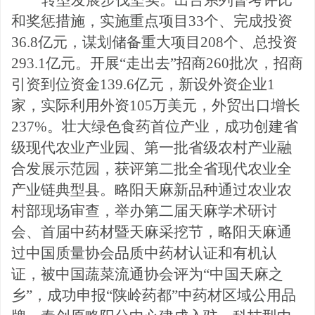
转型发展步伐坚实。
出台系列督考评比
和奖惩措施，实施重点项目
33个、完成投资
36.8亿元，谋划储备重大
项目
208个、总投资
293.1亿元。开展“走出去”招商260批次，招
商
引资到位资金
139.6亿元，新设外资企业1
家，实际利用外资105万美元，外贸出口增长
237%。壮大绿色食药首位产业，成功创建省
级现代农业产业园、第一批省级农村产业融
合发展示范园，获评第二批全省现代农业全
产业链典型县。略阳天麻新品种通过农业农
村部现场审查，举办第二届天麻学术研讨
会、首届中药材暨天麻采挖节，略阳天麻通
过中国质量协会品质中药材认证和有机认
证，被中国蔬菜流通协会评为
“中国天
麻之
乡
”，成功申报“陕岭药都”中药材区域公用品