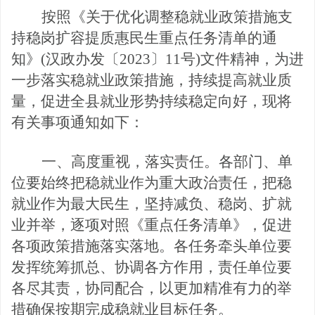
按照《关于优化调整稳就业政策措施支
持稳岗扩容提质惠民生重点任务清单的通
知》
(汉政办发〔2023〕
11
号
)文件精神，
为
进
一步
落实
稳就业政策措施，持续提高就业质
量，促进全
县
就业形势持续稳定向好，现将
有关事项通知如下：
一、高度重视，落实责任。
各部门、单
位要
始
终把稳就业作为重大政治责任，把稳
就业作为最大民生，坚持减负、稳岗、扩就
业并举，逐项对照《重点任务清单》
，促进
各项政策措施落实落地。
各任务
牵头单位要
发挥统筹抓总、协调各方作用，责任单位要
各尽其责，协同配合，以更加精准有力的举
措确保按期完成稳就业目标任务。